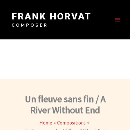
Skip
to
FRANK HORVAT
content
COMPOSER
Un fleuve sans fin / A
River Without End
Home
Compositions