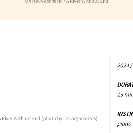
Un fleuve sans fin / A River Without End
2024 
DURA
13 mi
INST
piano