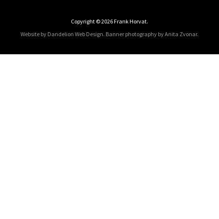
Copyright © 2026 Frank Horvat.
Website by Dandelion Web Design.
Banner photography by Anita Zvonar
.