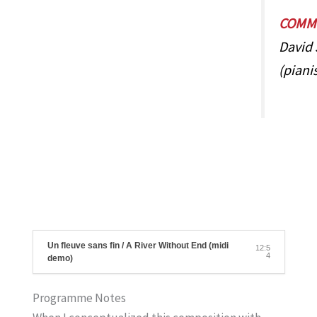
COMMI
David 
(pianis
Un fleuve sans fin / A River Without End (midi
12:5
4
demo)
Programme Notes